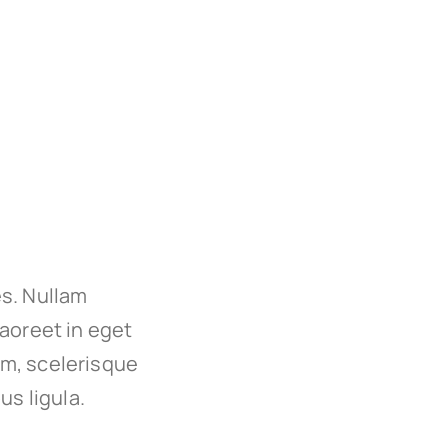
es. Nullam
 laoreet in eget
um, scelerisque
us ligula.