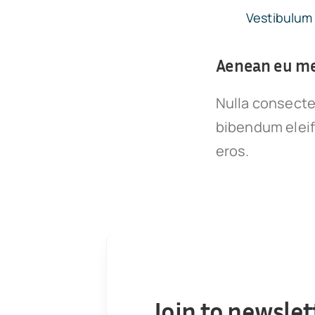
Vestibulum 
Aenean eu met
Nulla consecte
bibendum eleif
eros.
Join to newslet