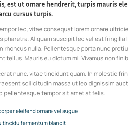
s, est ut ornare hendrerit, turpis mauris ele
arcu cursus turpis.
empor leo, vitae consequat lorem ornare ultrici
ies pharetra. Aliquam suscipit leo vel est fringilla
on rhoncus nulla. Pellentesque porta nunc preti
unt tellus. Mauris eu dictum mi. Vivamus non finib
erat nunc, vitae tincidunt quam. In molestie fri
raesent sollicitudin massa ut leo dignissim auct
io pellentesque tempor sit amet at felis.
corper eleifend ornare vel augue
u tincidu fermentum blandit