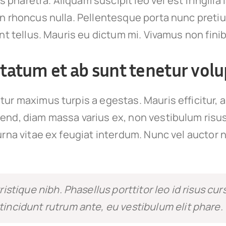
ies pharetra. Aliquam suscipit leo vel est fringilla
on rhoncus nulla. Pellentesque porta nunc preti
unt tellus. Mauris eu dictum mi. Vivamus non finib
tatum et ab sunt tenetur volu
tur maximus turpis a egestas. Mauris efficitur, 
end, diam massa varius ex, non vestibulum risu
urna vitae ex feugiat interdum. Nunc vel auctor n
tristique nibh. Phasellus porttitor leo id risus cur
tincidunt rutrum ante, eu vestibulum elit phare.