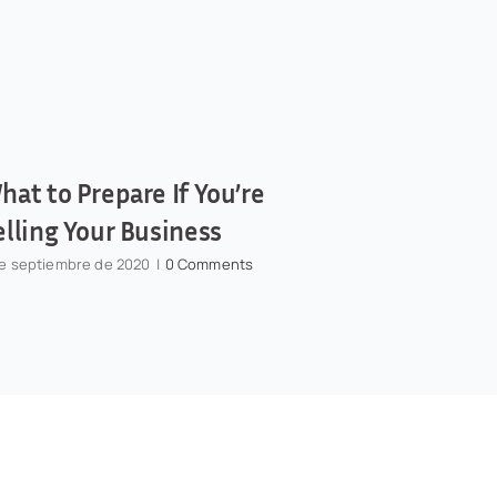
hat to Prepare If You’re
How to Do
elling Your Business
Mistakes
de septiembre de 2020
|
0 Comments
1 de septiembre