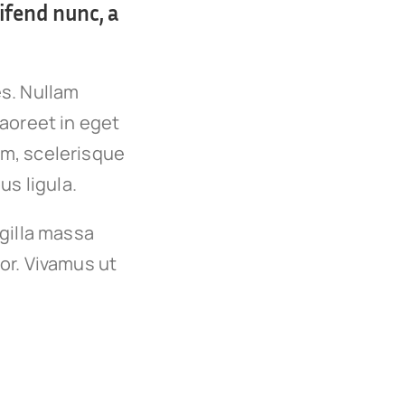
ifend nunc, a
es. Nullam
 laoreet in eget
um, scelerisque
us ligula.
ngilla massa
or. Vivamus ut