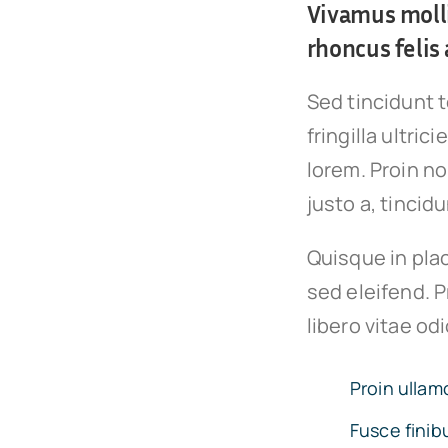
Vivamus molli
rhoncus felis 
Sed tincidunt t
fringilla ultric
lorem. Proin n
justo a, tincid
Quisque in plac
sed eleifend. P
libero vitae od
Proin ullam
Fusce finib