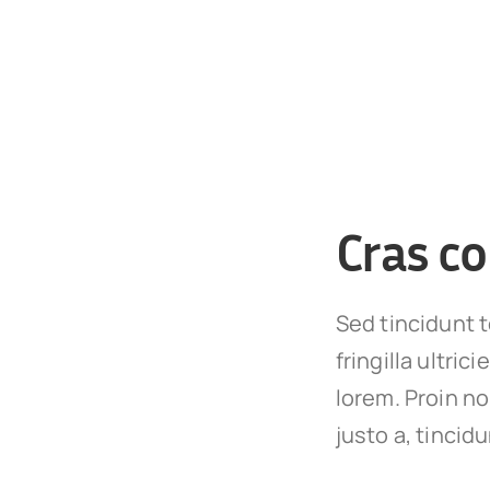
Cras co
Sed tincidunt t
fringilla ultric
lorem. Proin n
justo a, tincid