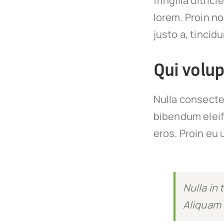
fringilla ultric
lorem. Proin n
justo a, tincid
Qui volup
Nulla consecte
bibendum eleif
eros. Proin eu 
Nulla in 
Aliquam 