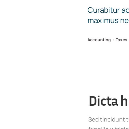
Curabitur ac
maximus nec
Accounting
•
Taxes
Dicta h
Sed tincidunt t