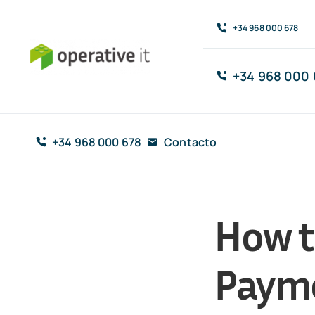
Saltar
+34 968 000 678
al
contenido
+34 968 000 
+34 968 000 678
Contacto
How t
Paym