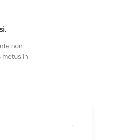
i.
ante non
s metus in