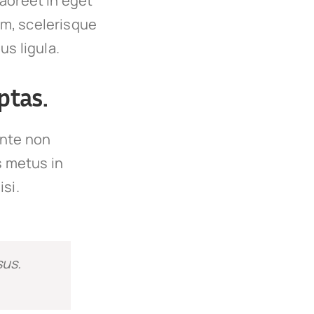
 laoreet in eget
um, scelerisque
us ligula.
ptas.
ante non
s metus in
isi.
sus.