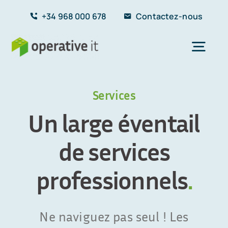
Skip
+34 968 000 678
Contactez-nous
to
content
Togg
Navi
Accueil
Services
Un large éventail
Services
de services
Secteurs
professionnels
.
A propos
Ne naviguez pas seul ! Les